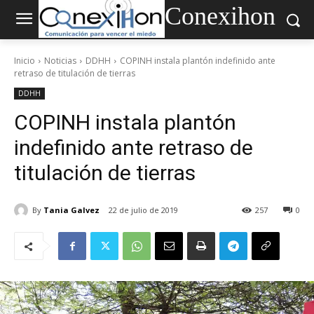
Conexihon
Inicio
Noticias
DDHH
COPINH instala plantón indefinido ante
retraso de titulación de tierras
DDHH
COPINH instala plantón
indefinido ante retraso de
titulación de tierras
By
Tania Galvez
22 de julio de 2019
257
0