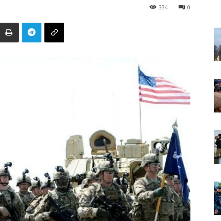
334
0