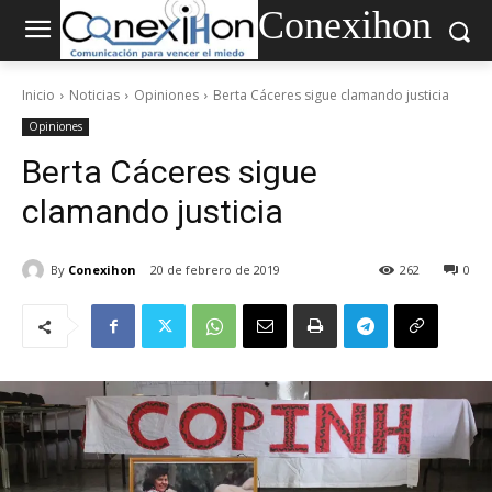
Conexihon
Inicio
Noticias
Opiniones
Berta Cáceres sigue clamando justicia
Opiniones
Berta Cáceres sigue
clamando justicia
By
Conexihon
20 de febrero de 2019
262
0