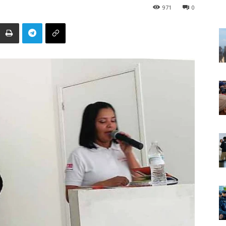
971
0