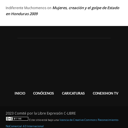
Mujeres, creación y el golpe de Estado
Indiferente Muchomenos
on
en Honduras 2009
INICIO
CONÓCENOS
CARICATURAS
CONEXIHON TV
2023 Comité por la Libre Expresión C-LIBRE
Este sitio está bajo una
licencia de Creative Commons Reconocimiento-
NoComercial 4.0 Internacional