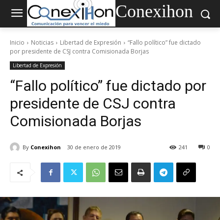
Conexihon
Inicio
Noticias
Libertad de Expresión
“Fallo político” fue dictado
por presidente de CSJ contra Comisionada Borjas
Libertad de Expresión
“Fallo político” fue dictado por
presidente de CSJ contra
Comisionada Borjas
By
Conexihon
30 de enero de 2019
241
0