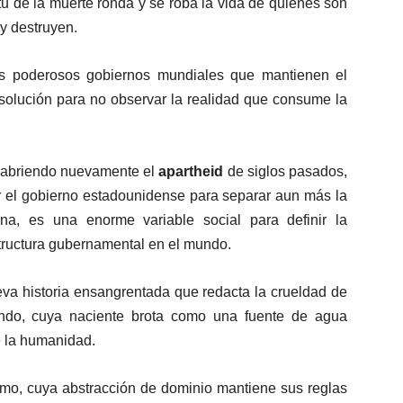
itu de la muerte ronda y se roba la vida de quienes son
 y destruyen.
os poderosos gobiernos mundiales que mantienen el
 solución para no observar la realidad que consume la
l, abriendo nuevamente el
apartheid
de siglos pasados,
ir el gobierno estadounidense para separar aun más la
na, es una enorme variable social para definir la
structura gubernamental en el mundo.
eva historia ensangrentada que redacta la crueldad de
undo, cuya naciente brota como una fuente de agua
e la humanidad.
smo, cuya abstracción de dominio mantiene sus reglas