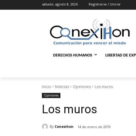
sábado, agosto 8, 2026
Registrarse / Unirse
DERECHOS HUMANOS
LIBERTAD DE EX
Inicio
Noticias
Opiniones
Los muros
Opiniones
Los muros
By
Conexihon
14 de enero de 2019