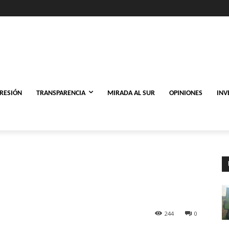
PRESIÓN
TRANSPARENCIA
MIRADA AL SUR
OPINIONES
INV
244
0