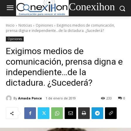
Conexihon
Inicio
Noticias
Opiniones
Exigimos medios de comunicación,
prensa digna e independiente...de la dictadura. ¿Sucederá?
Opiniones
Exigimos medios de
comunicación, prensa digna e
independiente…de la
dictadura. ¿Sucederá?
By
Amada Ponce
1 de enero de 2019
233
0