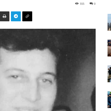
555
0