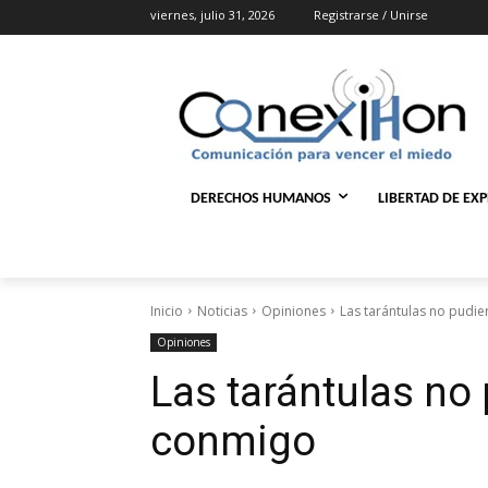
viernes, julio 31, 2026
Registrarse / Unirse
DERECHOS HUMANOS
LIBERTAD DE EX
Inicio
Noticias
Opiniones
Las tarántulas no pudi
Opiniones
Las tarántulas no
conmigo