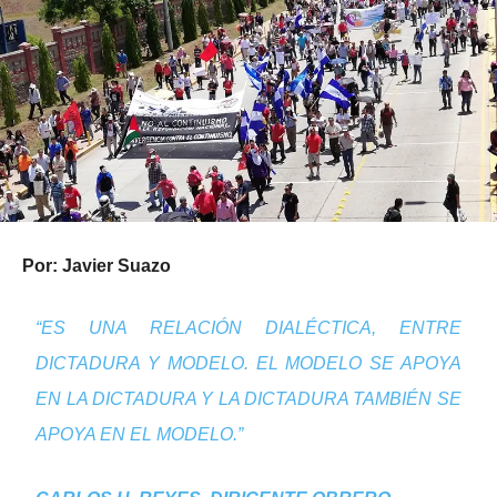
Por: Javier Suazo
“
ES UNA RELACIÓN DIALÉCTICA, ENTRE
DICTADURA Y MODELO. EL MODELO SE APOYA
EN LA DICTADURA Y LA DICTADURA TAMBIÉN SE
APOYA EN EL MODELO.”