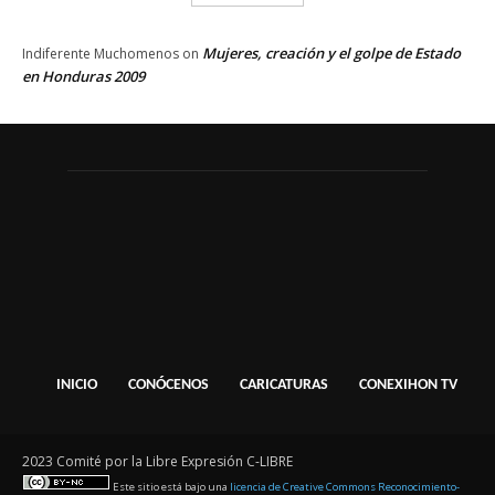
Mujeres, creación y el golpe de Estado
Indiferente Muchomenos
on
en Honduras 2009
INICIO
CONÓCENOS
CARICATURAS
CONEXIHON TV
2023 Comité por la Libre Expresión C-LIBRE
Este sitio está bajo una
licencia de Creative Commons Reconocimiento-