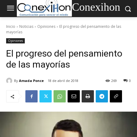
Conexihon
Inicio
Noticias
Opiniones
El progreso del pensamiento de las
mayorías
Opiniones
El progreso del pensamiento
de las mayorías
By
Amada Ponce
18 de abril de 2018
269
0