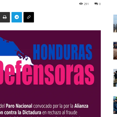
291
0