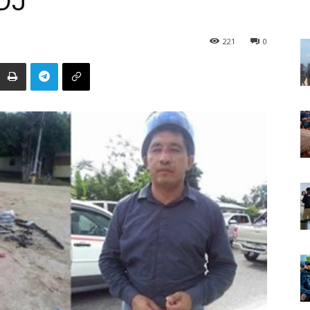
DJ
221
0