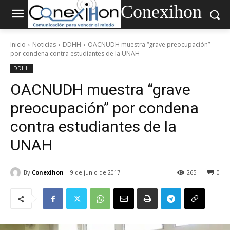
Conexihon
Inicio
Noticias
DDHH
OACNUDH muestra “grave preocupación”
por condena contra estudiantes de la UNAH
DDHH
OACNUDH muestra “grave
preocupación” por condena
contra estudiantes de la
UNAH
By
Conexihon
9 de junio de 2017
265
0