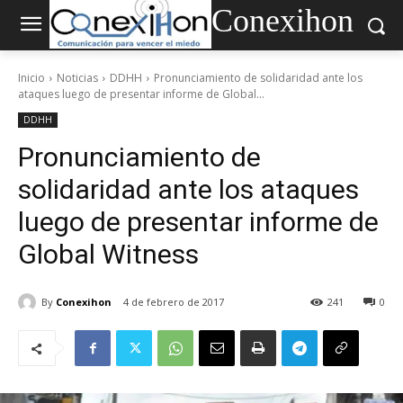
Conexihon
Inicio
Noticias
DDHH
Pronunciamiento de solidaridad ante los
ataques luego de presentar informe de Global...
DDHH
Pronunciamiento de
solidaridad ante los ataques
luego de presentar informe de
Global Witness
By
Conexihon
4 de febrero de 2017
241
0