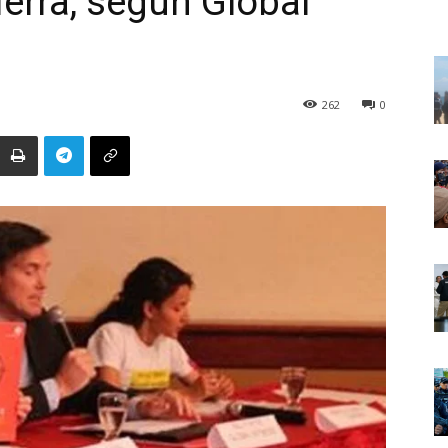
ierra, según Global
262
0