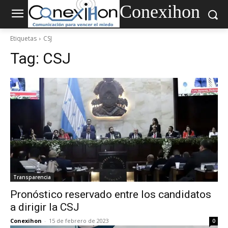
Conexihon
Etiquetas
CSJ
Tag:
CSJ
Transparencia
Pronóstico reservado entre los candidatos
a dirigir la CSJ
Conexihon
-
15 de febrero de 2023
0