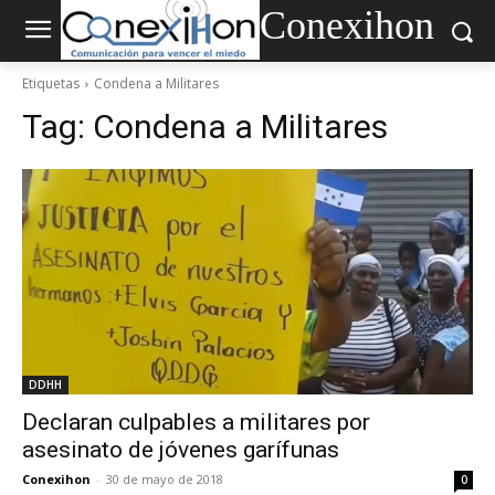
Conexihon
Etiquetas
Condena a Militares
Tag:
Condena a Militares
DDHH
Declaran culpables a militares por
asesinato de jóvenes garífunas
Conexihon
-
30 de mayo de 2018
0