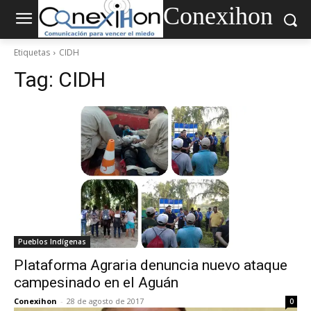
Conexihon
Etiquetas
CIDH
Tag:
CIDH
Pueblos Indígenas
Plataforma Agraria denuncia nuevo ataque
campesinado en el Aguán
Conexihon
-
28 de agosto de 2017
0