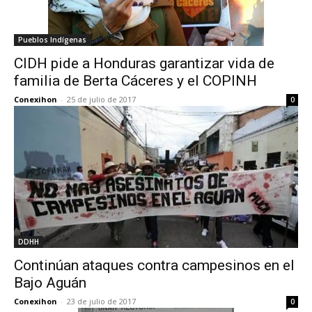
Pueblos Indígenas
CIDH pide a Honduras garantizar vida de
familia de Berta Cáceres y el COPINH
Conexihon
-
25 de julio de 2017
0
DDHH
Continúan ataques contra campesinos en el
Bajo Aguán
Conexihon
-
23 de julio de 2017
0