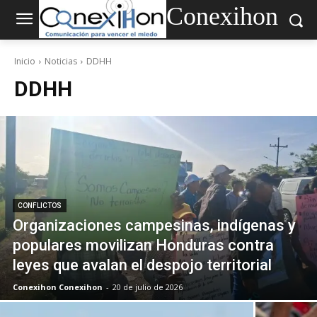
Conexihon
Inicio
Noticias
DDHH
DDHH
CONFLICTOS
Organizaciones campesinas, indígenas y
populares movilizan Honduras contra
leyes que avalan el despojo territorial
Conexihon Conexihon
-
20 de julio de 2026