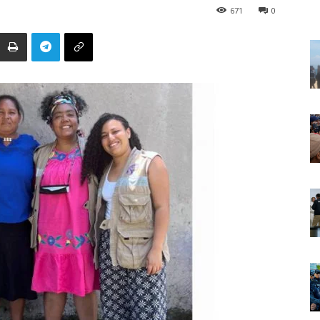
671
0