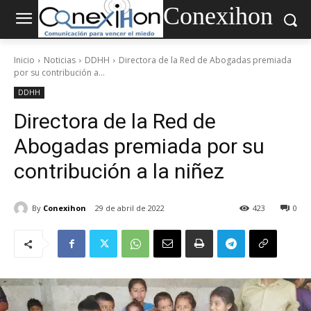
Conexihon
Inicio
Noticias
DDHH
Directora de la Red de Abogadas premiada
por su contribución a...
DDHH
Directora de la Red de
Abogadas premiada por su
contribución a la niñez
By
Conexihon
29 de abril de 2022
423
0