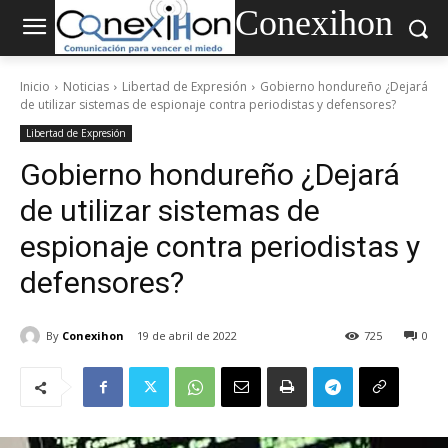
Conexihon
Inicio
Noticias
Libertad de Expresión
Gobierno hondureño ¿Dejará
de utilizar sistemas de espionaje contra periodistas y defensores?
Libertad de Expresión
Gobierno hondureño ¿Dejará
de utilizar sistemas de
espionaje contra periodistas y
defensores?
By
Conexihon
19 de abril de 2022
725
0