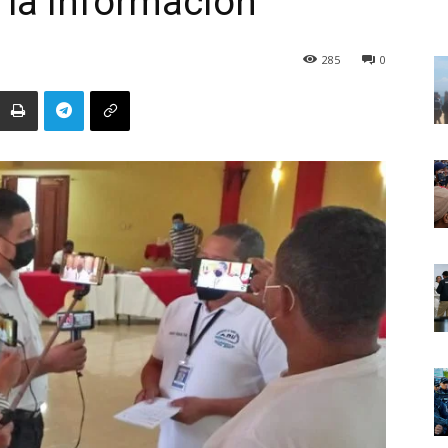
a la información
285
0