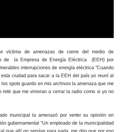
ue víctima de amenazas de cierre del medio de
tes de la Empresa de Energía Eléctrica (EEH) por
umerables interrupciones de energía eléctrica “Cuando
esta ciudad para sacar a la EEH del país yo reuní al
e los spots guardo en mis archivos la amenaza que me
 reté que me vinieran a cerrar la radio como si yo no
do municipal la amenazó por verter su opinión en
tución gubernamental “Un empleado de la municipalidad
al que allí no servían para nada, me dijo que por eso