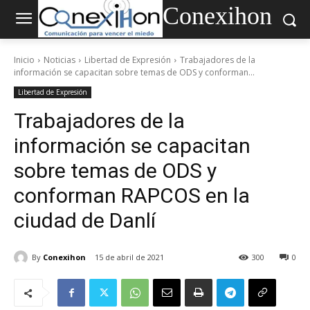
Conexihon
Inicio
Noticias
Libertad de Expresión
Trabajadores de la
información se capacitan sobre temas de ODS y conforman...
Libertad de Expresión
Trabajadores de la
información se capacitan
sobre temas de ODS y
conforman RAPCOS en la
ciudad de Danlí
By
Conexihon
15 de abril de 2021
300
0