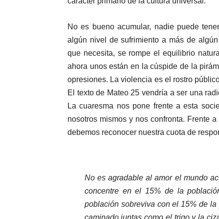
carácter primario de la cultura universal.
No es bueno acumular, nadie puede tener 
algún nivel de sufrimiento a más de algú
que necesita, se rompe el equilibrio natu
ahora unos están en la cúspide de la pirámi
opresiones. La violencia es el rostro públic
El texto de Mateo 25 vendría a ser una ra
La cuaresma nos pone frente a esta socie
nosotros mismos y nos confronta. Frente a
debemos reconocer nuestra cuota de respon
No es agradable al amor el mundo act
concentre en el 15% de la població
población sobreviva con el 15% de la
caminado juntas como el trigo y la c