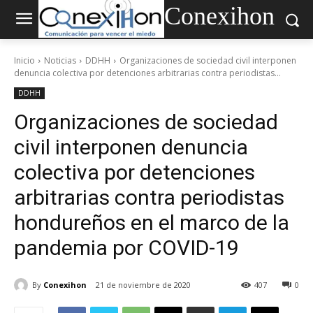
Conexihon
Inicio
Noticias
DDHH
Organizaciones de sociedad civil interponen
denuncia colectiva por detenciones arbitrarias contra periodistas...
DDHH
Organizaciones de sociedad
civil interponen denuncia
colectiva por detenciones
arbitrarias contra periodistas
hondureños en el marco de la
pandemia por COVID-19
By
Conexihon
21 de noviembre de 2020
407
0