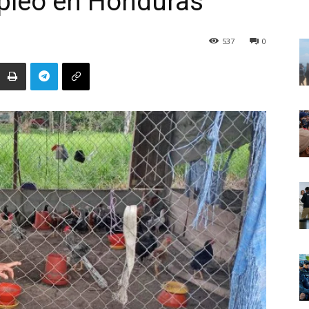
pleo en Honduras
537
0