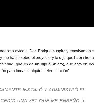
el negocio avícola, Don Enrique suspiro y emotivamente
y me habló sobre el proyecto y le dije que había tierra
opiedad, que es de un hijo él (nieto), que está en los
ción para tomar cualquier determinación”.
ICAMENTE INSTALÓ Y ADMINISTRÓ EL
CEDIÓ UNA VEZ QUE ME ENSEÑO, Y