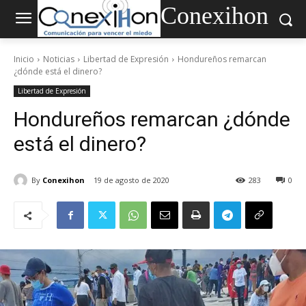
Conexihon
Inicio
Noticias
Libertad de Expresión
Hondureños remarcan
¿dónde está el dinero?
Libertad de Expresión
Hondureños remarcan ¿dónde
está el dinero?
By
Conexihon
19 de agosto de 2020
283
0