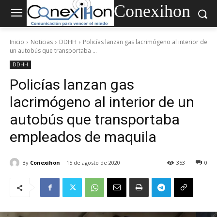
Conexihon
Inicio
Noticias
DDHH
Policías lanzan gas lacrimógeno al interior de
un autobús que transportaba ...
DDHH
Policías lanzan gas
lacrimógeno al interior de un
autobús que transportaba
empleados de maquila
By
Conexihon
15 de agosto de 2020
353
0