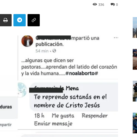
336
0