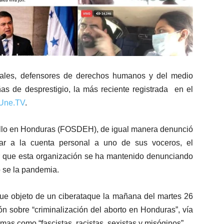
ales, defensores de derechos humanos y del medio
s de desprestigio, la más reciente registrada en el
Une.TV
.
ollo en Honduras (FOSDEH), de igual manera denunció
ear a la cuenta personal a uno de sus voceros, el
ar que esta organización se ha mantenido denunciando
o se la pandemia.
ue objeto de un ciberataque la mañana del martes 26
n sobre “criminalización del aborto en Honduras”, vía
mas como “fascistas, racistas, sexistas y misóginos”.