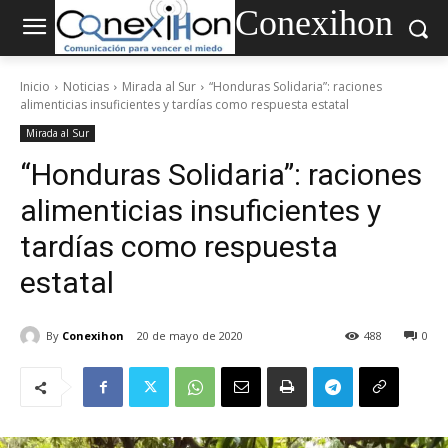
Conexihon
Inicio
Noticias
Mirada al Sur
“Honduras Solidaria”: raciones
alimenticias insuficientes y tardías como respuesta estatal
Mirada al Sur
“Honduras Solidaria”: raciones
alimenticias insuficientes y
tardías como respuesta
estatal
By
Conexihon
20 de mayo de 2020
488
0