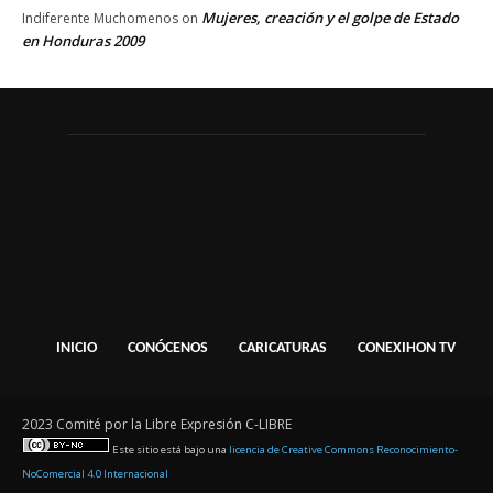
Mujeres, creación y el golpe de Estado
Indiferente Muchomenos
on
en Honduras 2009
INICIO
CONÓCENOS
CARICATURAS
CONEXIHON TV
2023 Comité por la Libre Expresión C-LIBRE
Este sitio está bajo una
licencia de Creative Commons Reconocimiento-
NoComercial 4.0 Internacional