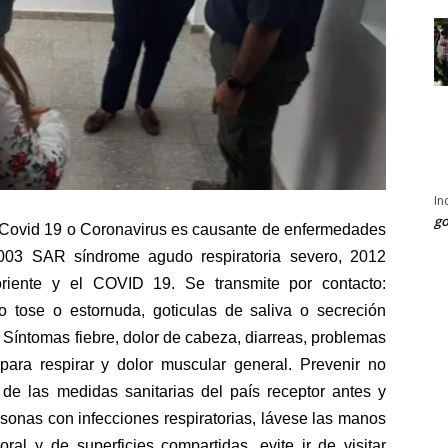
In
go
 Covid 19 o Coronavirus es causante de enfermedades
: 2003 SAR síndrome agudo respiratoria severo, 2012
riente y el COVID 19. Se transmite por contacto:
do tose o estornuda, goticulas de saliva o secreción
 Síntomas fiebre, dolor de cabeza, diarreas, problemas
d para respirar y dolor muscular general. Prevenir no
e de las medidas sanitarias del país receptor antes y
rsonas con infecciones respiratorias, lávese las manos
ral y de superficies compartidas, evite ir de visitar