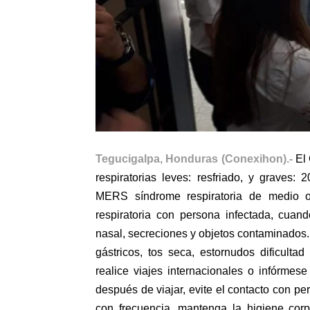
Tegucigalpa, Honduras (Conexihon).-
El
respiratorias leves: resfriado, y graves
MERS síndrome respiratoria de medio o
respiratoria con persona infectada, cuan
nasal, secreciones y objetos contaminados.
gástricos, tos seca, estornudos dificulta
realice viajes internacionales o infórmes
después de viajar, evite el contacto con pe
con frecuencia, mantenga la higiene corpo