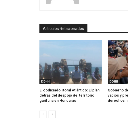
Artículos Relacionados
DDHH
DDHH
El codiciado litoral Atlántico: El plan
Gobierno de
detrás del despojo del territorio
vacíos y p
garífuna en Honduras
derechos 