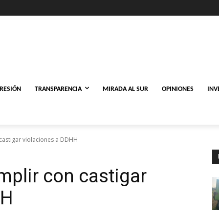
PRESIÓN
TRANSPARENCIA
MIRADA AL SUR
OPINIONES
INV
castigar violaciones a DDHH
mplir con castigar
HH