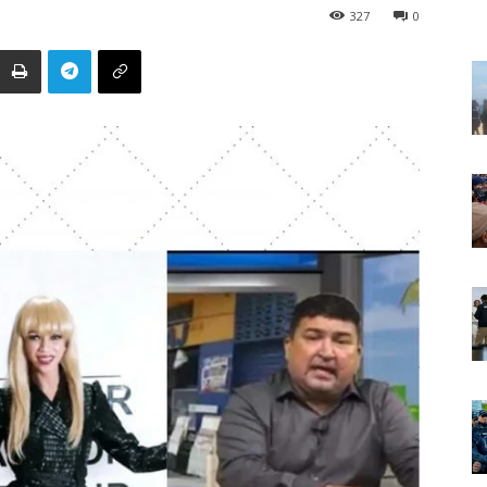
327
0