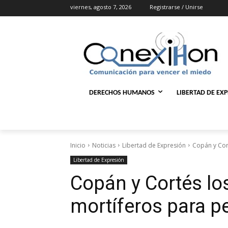
viernes, agosto 7, 2026
Registrarse / Unirse
DERECHOS HUMANOS
LIBERTAD DE EX
Inicio
Noticias
Libertad de Expresión
Copán y Cor
Libertad de Expresión
Copán y Cortés l
mortíferos para p