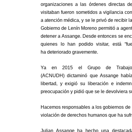
organizaciones a las órdenes directas d
visitaban fueron sometidos a
vigilancia co
a
atención médica
, y se le privó de recibir 
Gobierno de Lenín Moreno permitió a agent
detener a Assange. Desde entonces se encu
quienes lo han podido visitar, está
“fu
ha
deteriorado gravemente
.
Ya en 2015 el Grupo de Trabajo 
(ACNUDH)
dictaminó
que Assange había 
libertad, y exigió su liberación e in
preocupación
y pidió que se le devolviera s
Hacemos responsables a los gobiernos de 
violación de derechos humanos que ha sufr
Julian Assange ha hecho una destacada 