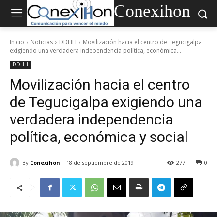
Conexihon
Inicio
Noticias
DDHH
Movilización hacia el centro de Tegucigalpa
exigiendo una verdadera independencia política, económica...
DDHH
Movilización hacia el centro
de Tegucigalpa exigiendo una
verdadera independencia
política, económica y social
By
Conexihon
18 de septiembre de 2019
277
0