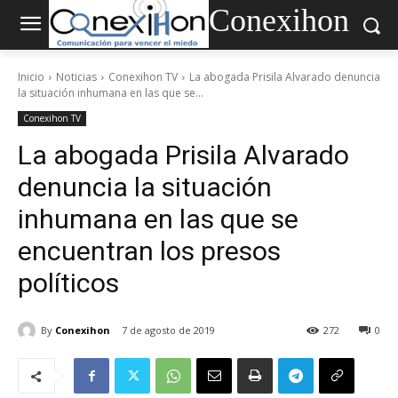
Conexihon
Inicio
Noticias
Conexihon TV
La abogada Prisila Alvarado denuncia
la situación inhumana en las que se...
Conexihon TV
La abogada Prisila Alvarado
denuncia la situación
inhumana en las que se
encuentran los presos
políticos
By
Conexihon
7 de agosto de 2019
272
0