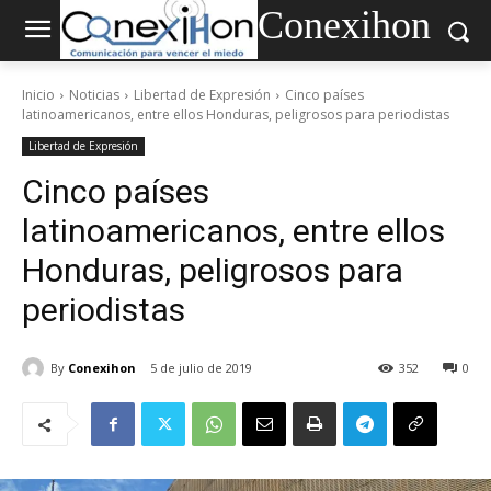
Conexihon
Inicio
Noticias
Libertad de Expresión
Cinco países
latinoamericanos, entre ellos Honduras, peligrosos para periodistas
Libertad de Expresión
Cinco países
latinoamericanos, entre ellos
Honduras, peligrosos para
periodistas
By
Conexihon
5 de julio de 2019
352
0