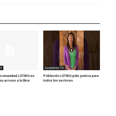
TV
Conexihon TV
a comunidad LGTBIQ en
Población LGTBIQ pide justicia para
su acceso a la libre
todos los sectores