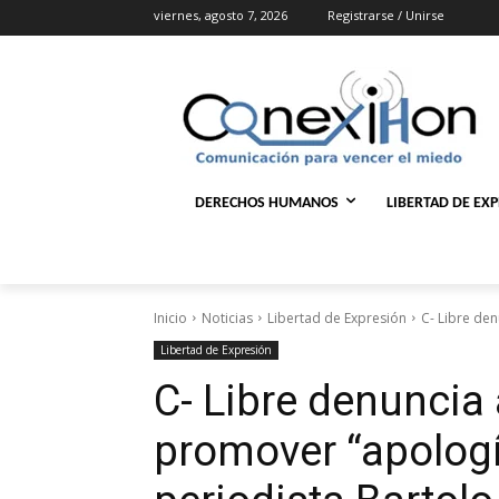
viernes, agosto 7, 2026
Registrarse / Unirse
DERECHOS HUMANOS
LIBERTAD DE EX
Inicio
Noticias
Libertad de Expresión
C- Libre den
Libertad de Expresión
C- Libre denuncia 
promover “apologí