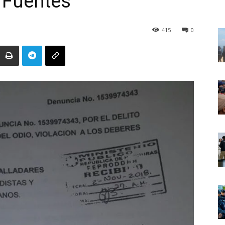
o Fuentes
415
0