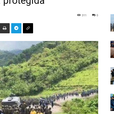
 protegida
311
0