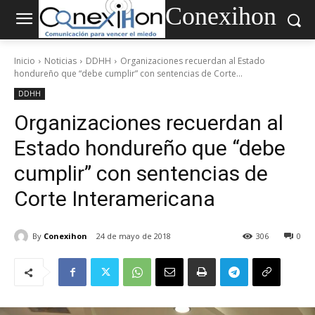
Conexihon
Inicio
Noticias
DDHH
Organizaciones recuerdan al Estado
hondureño que “debe cumplir” con sentencias de Corte...
DDHH
Organizaciones recuerdan al
Estado hondureño que “debe
cumplir” con sentencias de
Corte Interamericana
By
Conexihon
24 de mayo de 2018
306
0