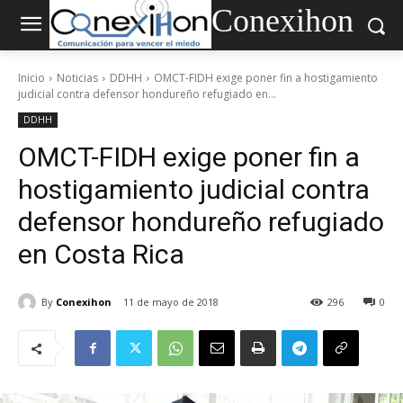
Conexihon
Inicio
Noticias
DDHH
OMCT-FIDH exige poner fin a hostigamiento
judicial contra defensor hondureño refugiado en...
DDHH
OMCT-FIDH exige poner fin a
hostigamiento judicial contra
defensor hondureño refugiado
en Costa Rica
By
Conexihon
11 de mayo de 2018
296
0