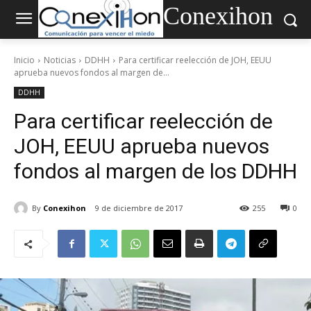
Conexihon
Inicio
Noticias
DDHH
Para certificar reelección de JOH, EEUU
aprueba nuevos fondos al margen de...
DDHH
Para certificar reelección de
JOH, EEUU aprueba nuevos
fondos al margen de los DDHH
By
Conexihon
9 de diciembre de 2017
255
0