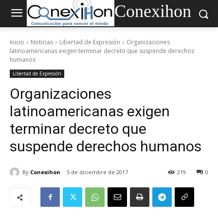
Conexihon
Inicio
Noticias
Libertad de Expresión
Organizaciones
latinoamericanas exigen terminar decreto que suspende derechos
humanos
Libertad de Expresión
Organizaciones
latinoamericanas exigen
terminar decreto que
suspende derechos humanos
By
Conexihon
5 de diciembre de 2017
219
0