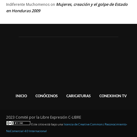
Mujeres, creación y el golpe de Estado
Indiferente Muchomenos
on
en Honduras 2009
INICIO
CONÓCENOS
CARICATURAS
CONEXIHON TV
2023 Comité por la Libre Expresión C-LIBRE
Este sitio está bajo una
licencia de Creative Commons Reconocimiento-
NoComercial 4.0 Internacional