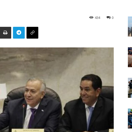
434
0