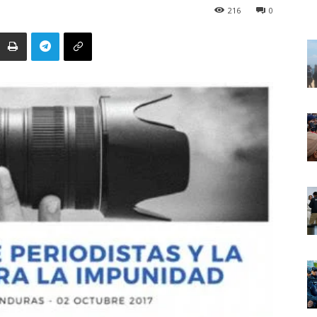
216
0