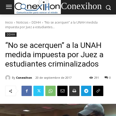
Conexihon
Inicio
Noticias
DDHH
“No se acerquen” a la UNAH medida
impuesta por Juez a estudiantes...
DDHH
“No se acerquen” a la UNAH
medida impuesta por Juez a
estudiantes criminalizados
By
Conexihon
20 de septiembre de 2017
291
0