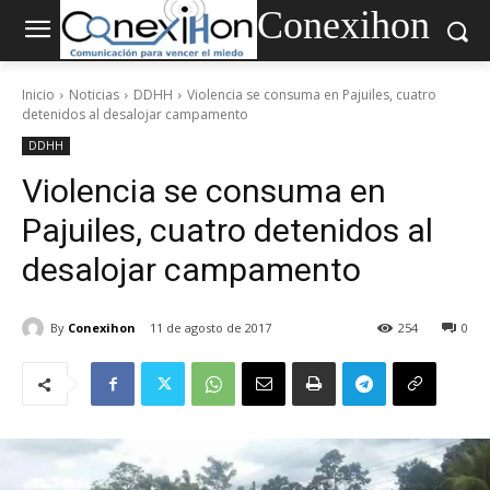
Conexihon
Inicio
Noticias
DDHH
Violencia se consuma en Pajuiles, cuatro
detenidos al desalojar campamento
DDHH
Violencia se consuma en
Pajuiles, cuatro detenidos al
desalojar campamento
By
Conexihon
11 de agosto de 2017
254
0